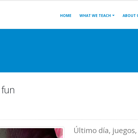
HOME
WHAT WE TEACH
ABOUT 
 fun
Último día, juegos