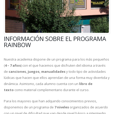
INFORMACIÓN SOBRE EL PROGRAMA
RAINBOW
Nuestra academia dispone de un programa para los más pequeños
(
4 – 7 años
) con el que hacemos que disfruten del idioma a través
de
canciones, juegos, manualidades
y todo tipo de actividades
lúdicas que hacen que ellos aprendan de una forma muy divertida y
dinámica. Asimismo, cada alumno cuenta con un
libro de
texto
como material complementario durante el curso.
Para los mayores que han adquirido conocimientos previos,
disponemos de un programa de
7 niveles
organizados de acuerdo
con un nivel de dificultad que van desde nivel básico a intermedio,