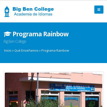
Programa Rainbow
Big Ben College
Inicio
»
Qué Enseñamos
»
Programa Rainbow