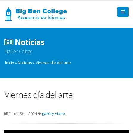
Noticias
Big Ben College
Inicio
»
Noticias
»
Viernes día del arte
Viernes día del arte
21 de Sep, 2024
gallery
video