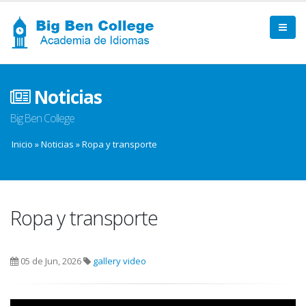
Noticias
Big Ben College
Inicio
»
Noticias
»
Ropa y transporte
Ropa y transporte
05 de Jun, 2026
gallery
video