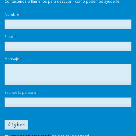
Contáctenos o llámenos para descubrir cómo podemos ayudarle.
Nombre
*
Email
*
Mensaje
*
Escribe la palabra
*
Estoy de acuerdo con la
Politica de Privacidad