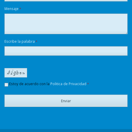
Mensaje
*
Escribe la palabra
*
Estoy de acuerdo con la
Politica de Privacidad
*
Enviar