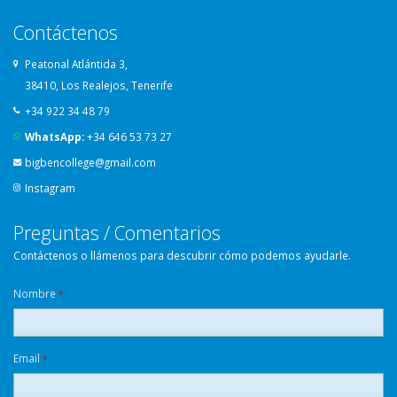
Contáctenos
Peatonal Atlántida 3,
38410, Los Realejos, Tenerife
+34 922 34 48 79
WhatsApp:
+34 646 53 73 27
bigbencollege@gmail.com
Instagram
Preguntas / Comentarios
Contáctenos o llámenos para descubrir cómo podemos ayudarle.
Nombre
*
Email
*