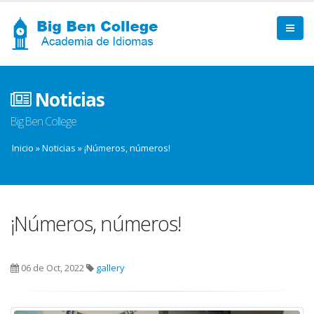
Noticias
Big Ben College
Inicio
»
Noticias
»
¡Números, números!
¡Números, números!
06 de Oct, 2022
gallery