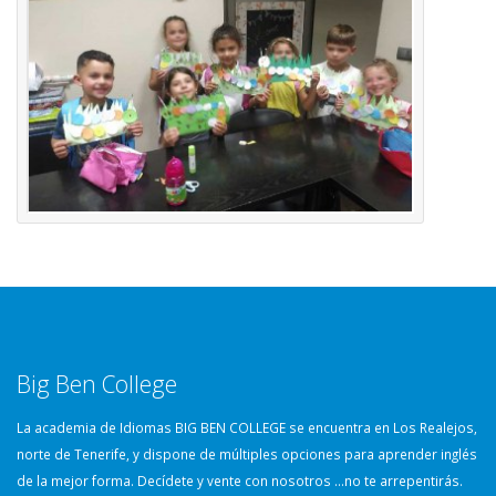
Big Ben College
La academia de Idiomas BIG BEN COLLEGE se encuentra en Los Realejos,
norte de Tenerife, y dispone de múltiples opciones para aprender inglés
de la mejor forma. Decídete y vente con nosotros …no te arrepentirás.