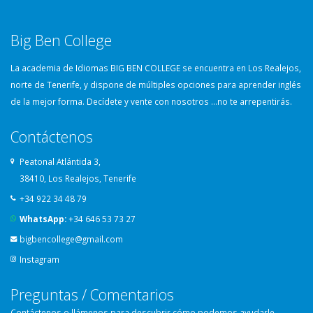
Big Ben College
La academia de Idiomas BIG BEN COLLEGE se encuentra en Los Realejos,
norte de Tenerife, y dispone de múltiples opciones para aprender inglés
de la mejor forma. Decídete y vente con nosotros …no te arrepentirás.
Contáctenos
Peatonal Atlántida 3,
38410, Los Realejos, Tenerife
+34 922 34 48 79
WhatsApp:
+34 646 53 73 27
bigbencollege@gmail.com
Instagram
Preguntas / Comentarios
Contáctenos o llámenos para descubrir cómo podemos ayudarle.