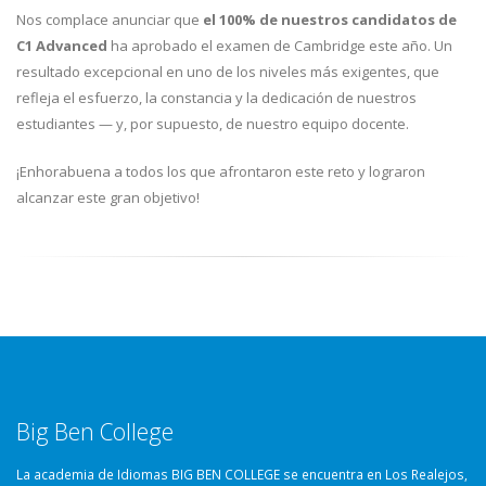
Nos complace anunciar que
el 100% de nuestros candidatos de
C1 Advanced
ha aprobado el examen de Cambridge este año. Un
resultado excepcional en uno de los niveles más exigentes, que
refleja el esfuerzo, la constancia y la dedicación de nuestros
estudiantes — y, por supuesto, de nuestro equipo docente.
¡Enhorabuena a todos los que afrontaron este reto y lograron
alcanzar este gran objetivo!
Big Ben College
La academia de Idiomas BIG BEN COLLEGE se encuentra en Los Realejos,